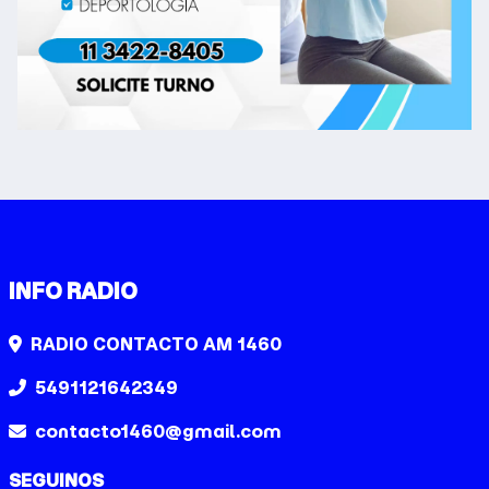
INFO RADIO
RADIO CONTACTO AM 1460
5491121642349
contacto1460@gmail.com
SEGUINOS