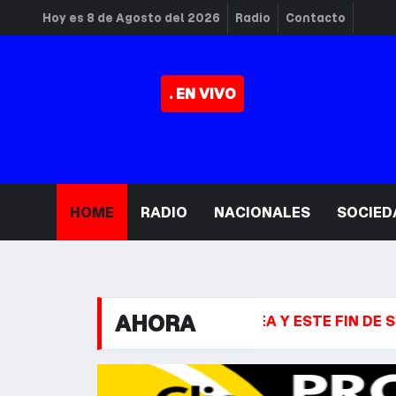
Hoy es 8 de Agosto del 2026
Radio
Contacto
. EN VIVO
HOME
RADIO
NACIONALES
SOCIED
AHORA
SARIO DE LA FUERZA AÉREA Y ESTE FIN DE SEMANA H