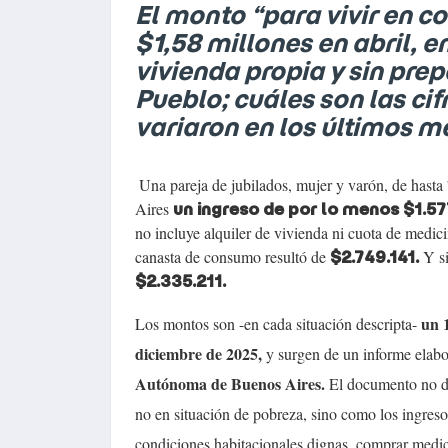
El monto “para vivir en c
$1,58 millones en abril, 
vivienda propia y sin pre
Pueblo; cuáles son las ci
variaron en los últimos m
Una pareja de jubilados, mujer y varón, de hasta
Aires
un ingreso de por lo menos $1.57
no incluye alquiler de vivienda ni cuota de medici
canasta de consumo resultó de
Y si
$2.749.141.
$2.335.211.
un 
Los montos son -en cada situación descripta-
diciembre de 2025,
y surgen de un informe elabo
Autónoma de Buenos Aires.
El documento no d
no en situación de pobreza, sino como los ingres
condiciones habitacionales dignas, comprar medic