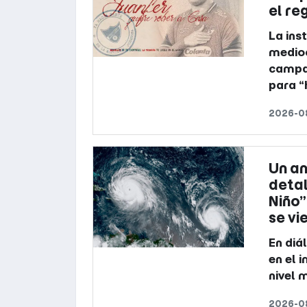
el re
La ins
medioc
campañ
para “
2026-0
Un an
detal
Niño”
se vi
En diá
en el 
nivel 
2026-0