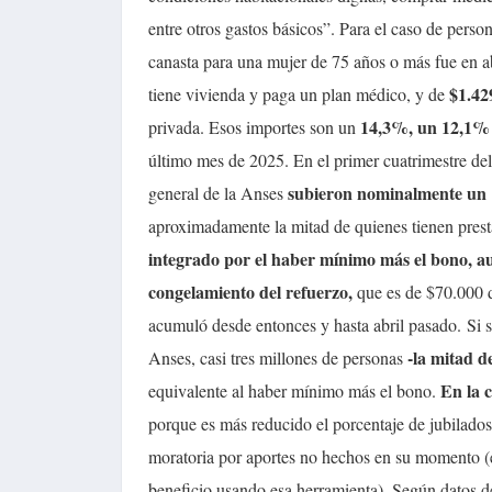
entre otros gastos básicos”. Para el caso de person
canasta para una mujer de 75 años o más fue en ab
$1.42
tiene vivienda y paga un plan médico, y de
14,3%, un 12,1%
privada. Esos importes son un
último mes de 2025. En el primer cuatrimestre del 
subieron nominalmente un
general de la Anses
aproximadamente la mitad de quienes tienen prest
integrado por el haber mínimo más el bono, 
congelamiento del refuerzo,
que es de $70.000 d
acumuló desde entonces y hasta abril pasado.
Si 
-la mitad d
Anses, casi tres millones de personas
En la c
equivalente al haber mínimo más el bono.
porque es más reducido el porcentaje de jubilado
moratoria por aportes no hechos en su momento (e
beneficio usando esa herramienta). Según datos d