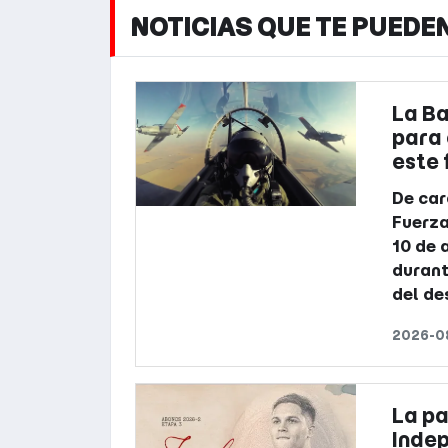
NOTICIAS QUE TE PUEDE
La B
para 
este 
De car
Fuerza
10 de 
durant
del de
2026-0
La pa
Indep