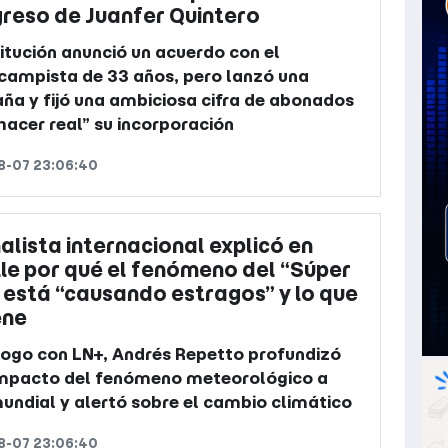
greso de Juanfer Quintero
titución anunció un acuerdo con el
ampista de 33 años, pero lanzó una
a y fijó una ambiciosa cifra de abonados
hacer real” su incorporación
8-07 23:06:40
alista internacional explicó en
le por qué el fenómeno del “Súper
 está “causando estragos” y lo que
ene
logo con LN+, Andrés Repetto profundizó
impacto del fenómeno meteorológico a
mundial y alertó sobre el cambio climático
8-07 23:06:40