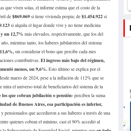
as que viven solas, el informe estima que el costo de la
$869.069
$1.454.922
ril de
si tiene vivienda propia; de
si
9.123
si alquila el lugar donde vive y no tiene medicina
 y un 12,7%
más elevados, respectivamente, que los del
año, mientras tanto, los haberes jubilatorios del sistema
 11,6%,
sin considerar el bono que percibe cada mes
El ingreso más bajo del régimen,
aciones contributivas.
aumentó menos, un 9,6%.
Esto último se explica por el
esde marzo de 2024, pese a la inflación de 112% que se
se mira el universo total de beneficiarios del sistema de la
e los que cobran jubilación o pensión-
perciben la suma
iudad de Buenos Aires, esa participación es inferior,
s y pensionados que accedieron a sus haberes a través de una
ntre quienes cobran el mínimo, casi el 90% accedió al
en todo
e la Subsecretaría de Seguridad Social, mientras que