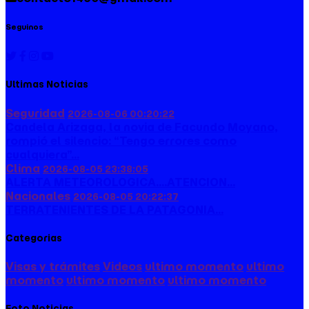
Seguinos
Ultimas Noticias
Seguridad
2026-08-06 00:20:22
Candela Arizaga, la novia de Facundo Moyano,
rompió el silencio: “Tengo errores como
cualquiera”...
Clima
2026-08-05 23:38:05
ALERTA METEOROLOGICA....ATENCION...
Nacionales
2026-08-05 20:22:37
TERRATENIENTES DE LA PATAGONIA...
Categorias
Visas y trámites
Videos
ultimo momento
ultimo
momento
ultimo momento
ultimo momento
Foto Noticias