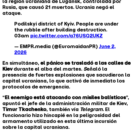
la región ucraniana de Lugansk, controlada por
Rusia, que causó 21 muertos. Ucrania negó el
ataque.
Podilskyi district of Kyiv. People are under
the rubble after building destruction.
03am
pic.twitter.com/a76USQ2UKZ
— EMPR.media (@EuromaidanPR)
June 2,
2026
En simultáneo,
el pánico se trasladó a las calles de
Kiev
durante el alba del martes.
S
eñaló la
presencia de fuertes explosiones que sacudieron la
capital ucraniana, lo que activó de inmediato los
protocolos de emergencia.
“
El enemigo está atacando con misiles balísticos
”,
apuntó el jefe de la administración militar de Kiev,
Timur Tkachenko
, también vía
Telegram
. El
funcionario hizo hincapié en la peligrosidad del
armamento utilizado en esta última incursión
sobre la capital ucraniana.