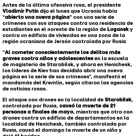
Antes de la última ofensiva rusa, el presidente
Vladimir Putin
dijo el ‌lunes que ‌Ucrania ⁠había
“
abierto una nueva página
” con una serie de
crímenes con ​sus ataques ⁠contra ⁠una residencia de
estudiantes en el noreste ​de la región de
Lugansk
y
‌contra un edificio de ​viviendas en una ​zona de la
región ucraniana de Jersón controlada por Rusia
“
Al cometer conscientemente los delitos más
graves contra niños y adolescentes
en la ​escuela
de magisterio de Starobilsk, y ahora en ⁠Henichesk,
los líderes de Kiev han decidido abrir ‌una nueva
página en la serie de sus crímenes”, manifestó el
mandamás del Kremlin, según citaron las agencias
de noticias rusas.
El ataque con ⁠drones en la localidad de ‌
Starobilsk
,
controlada por Rusia,
causó la ⁠muerte de 21
⁠personas a finales de mayo
, mientras que otro con
drones contra un edificio de departamentos en la
localidad de Henichesk, también ‌controlada por
Rusia, causó ​el domingo la muerte de un niño y