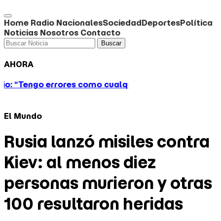
Home
Radio
Nacionales
Sociedad
Deportes
Política
Noticias
Nosotros
Contacto
Buscar
AHORA
rrores como cualquiera”
ALERTA METEOROLOGICA..
El Mundo
Rusia lanzó misiles contra
Kiev: al menos diez
personas murieron y otras
100 resultaron heridas