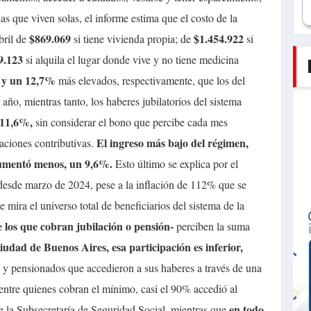
as que viven solas, el informe estima que el costo de la
$869.069
$1.454.922
ril de
si tiene vivienda propia; de
si
9.123
si alquila el lugar donde vive y no tiene medicina
 y un 12,7%
más elevados, respectivamente, que los del
año, mientras tanto, los haberes jubilatorios del sistema
 11,6%,
sin considerar el bono que percibe cada mes
El ingreso más bajo del régimen,
aciones contributivas.
aumentó menos, un 9,6%.
Esto último se explica por el
esde marzo de 2024, pese a la inflación de 112% que se
se mira el universo total de beneficiarios del sistema de la
e los que cobran jubilación o pensión-
perciben la suma
iudad de Buenos Aires, esa participación es inferior,
s y pensionados que accedieron a sus haberes a través de una
ntre quienes cobran el mínimo, casi el 90% accedió al
en todo
e la Subsecretaría de Seguridad Social, mientras que