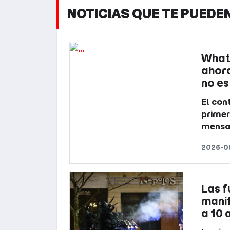
NOTICIAS QUE TE PUEDE
Whats
ahora
no es
El con
primer
mensaj
2026-0
Las f
manif
a 10 