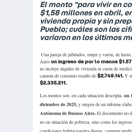
El monto “para vivir en c
$1,58 millones en abril, 
vivienda propia y sin pre
Pueblo; cuáles son las ci
variaron en los últimos m
Una pareja de jubilados, mujer y varón, de hasta
Aires
un ingreso de por lo menos $1.57
no incluye alquiler de vivienda ni cuota de medici
canasta de consumo resultó de
Y si
$2.749.141.
$2.335.211.
un 
Los montos son -en cada situación descripta-
diciembre de 2025,
y surgen de un informe elabo
Autónoma de Buenos Aires.
El documento no d
no en situación de pobreza, sino como los ingres
condiciones habitacionales dignas, comprar medic