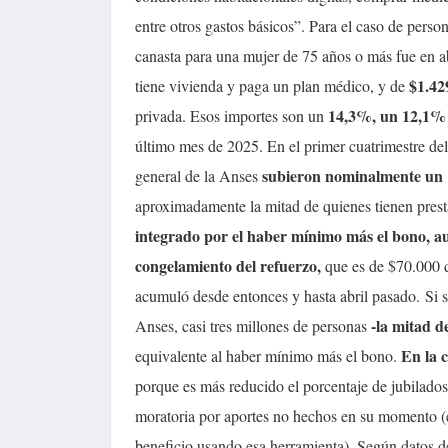
entre otros gastos básicos”. Para el caso de person
canasta para una mujer de 75 años o más fue en ab
$1.42
tiene vivienda y paga un plan médico, y de
14,3%, un 12,1%
privada. Esos importes son un
último mes de 2025. En el primer cuatrimestre del 
subieron nominalmente un
general de la Anses
aproximadamente la mitad de quienes tienen prest
integrado por el haber mínimo más el bono, 
congelamiento del refuerzo,
que es de $70.000 d
acumuló desde entonces y hasta abril pasado.
Si 
-la mitad d
Anses, casi tres millones de personas
En la c
equivalente al haber mínimo más el bono.
porque es más reducido el porcentaje de jubilado
moratoria por aportes no hechos en su momento (e
beneficio usando esa herramienta). Según datos d