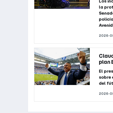
Los in
la pro
Senado
policí
Aveni
2026-08
Claud
plan 
El pre
sobre 
del fú
2026-08