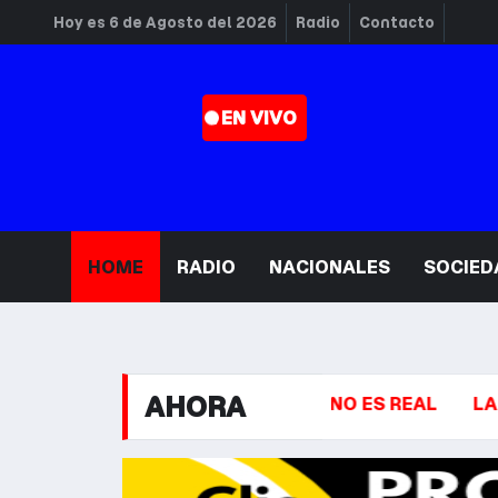
Hoy es 6 de Agosto del 2026
Radio
Contacto
. EN VIVO
HOME
RADIO
NACIONALES
SOCIED
AHORA
ANDO UNA FOTO O VIDEO NO ES REAL
LAS FUERZA