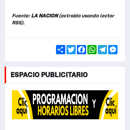
Fuente:
LA NACION
(extraído usando lector
RSS).
Share
Twitter
Facebook
WhatsApp
Telegra
Mess
ESPACIO PUBLICITARIO