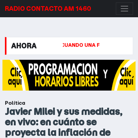
RADIO CONTACTO AM 1460
AHORA
ABRÁS CUANDO UNA FOTO O VIDEO NO ES REAL
LAS
Política
Javier Milei y sus medidas,
en vivo: en cuánto se
proyecta la inflación de