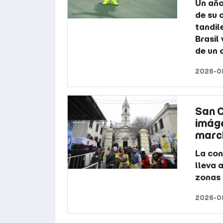
Un año
de su 
tandil
Brasil
de un 
2026-08
San C
imáge
march
La con
lleva 
zonas 
2026-08