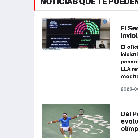
NOTICIAS QUE TE PUEDE
El Se
Invio
El ofi
inicia
pasará
LLA re
modifi
2026-08
Del P
evalu
olímp