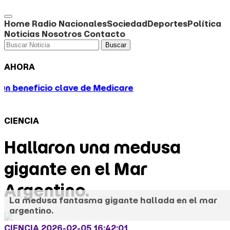
Home
Radio
Nacionales
Sociedad
Deportes
Política
Noticias
Nosotros
Contacto
Buscar
AHORA
de Medicare: la decisión de Trump que subiría el prec
CIENCIA
Hallaron una medusa
gigante en el Mar
Argentino.
La medusa fantasma gigante hallada en el mar
argentino.
CIENCIA
2026-02-05 16:42:01