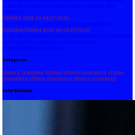
tras las críticas de empresarios: “Jamás dije
tarados”...
Opinión
2026-08-08 07:00:20
Javi salió del clóset: ama a los periodistas ...
Estados Unidos
2026-08-08 07:00:20
El fin de un beneficio clave de Medicare: la decisión
de Trump que subiría el precio de los
medicamentos en 2027...
Categorias
Visas y trámites
Videos
ultimo momento
ultimo
momento
ultimo momento
ultimo momento
Foto Noticias