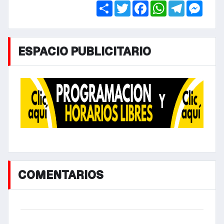
Share
Twitter
Facebook
WhatsApp
Telegra
Mess
ESPACIO PUBLICITARIO
COMENTARIOS