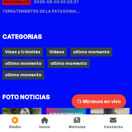
2026-08-05 20:22:37
NACIONALES
TERRATENIENTES DE LA PATAGONIA...
CATEGORIAS
Visas y trámites
Videos
ultimo momento
ultimo momento
ultimo momento
ultimo momento
FOTO NOTICIAS
📺 Míranos en vivo
Radio
Inicio
Noticias
Contacto