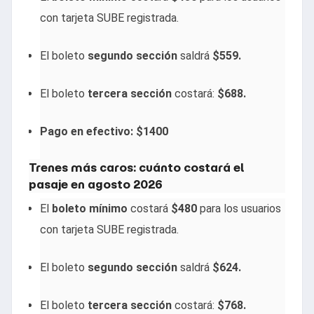
con tarjeta SUBE registrada.
El boleto
segundo sección
saldrá
$559.
El boleto
tercera sección
costará:
$688.
Pago en efectivo: $1400
Trenes más caros: cuánto costará el
pasaje en agosto 2026
El
boleto mínimo
costará
$480
para los usuarios
con tarjeta SUBE registrada.
El boleto
segundo sección
saldrá
$624.
El boleto
tercera sección
costará:
$768.