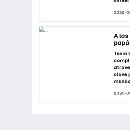
varios
2026-08
A los
papá 
Tenía 
compl
atrave
clave 
mund
2026-08