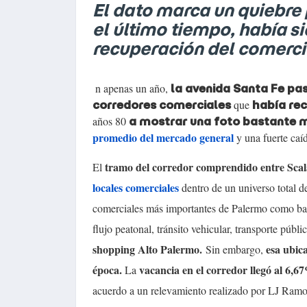
El dato marca un quiebre
el último tiempo, había s
recuperación del comerc
n apenas un año,
la avenida Santa Fe pa
que
corredores comerciales
había re
años 80
a mostrar una foto bastante m
promedio del mercado general
y una fuerte caíd
tramo del corredor comprendido entre Scal
El
locales comerciales
dentro de un universo total 
comerciales más importantes de Palermo como barr
flujo peatonal, tránsito vehicular, transporte pú
shopping Alto Palermo.
esa ubic
Sin embargo,
época.
vacancia en el corredor llegó al 6,6
La
acuerdo a un relevamiento realizado por LJ Ramos