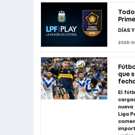
Todos
Prime
DÍAS 
2026-08
Fútbo
que s
fecha
El fút
cargad
nueva 
Liga P
comenz
import