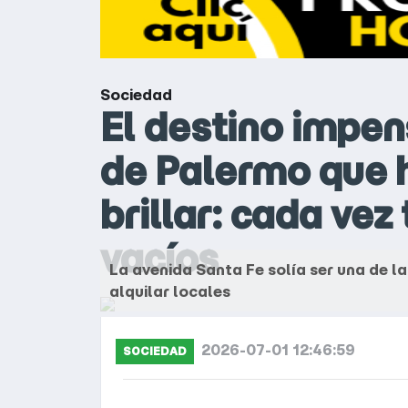
Sociedad
El destino impen
de Palermo que h
brillar: cada vez
vacíos
La avenida Santa Fe solía ser una de 
alquilar locales
2026-07-01 12:46:59
SOCIEDAD