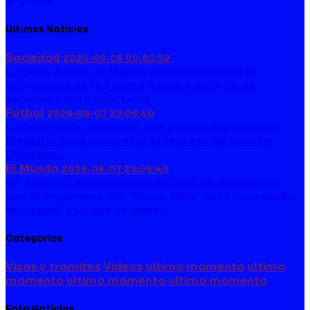
Ultimas Noticias
Sociedad
2026-08-08 00:50:52
La Base Aérea de Morón se prepara para el
aniversario de la Fuerza Aérea y este fin de
semana habrá prácticas...
Fútbol
2026-08-07 23:06:40
La particular condición que puso Independiente
Medellín para concretar el regreso de Juanfer
Quintero...
El Mundo
2026-08-07 23:06:40
Un analista internacional explicó en detalle por
qué el fenómeno del “Súper Niño” está “causando
estragos” y lo que se viene ...
Categorias
Visas y trámites
Videos
ultimo momento
ultimo
momento
ultimo momento
ultimo momento
Foto Noticias