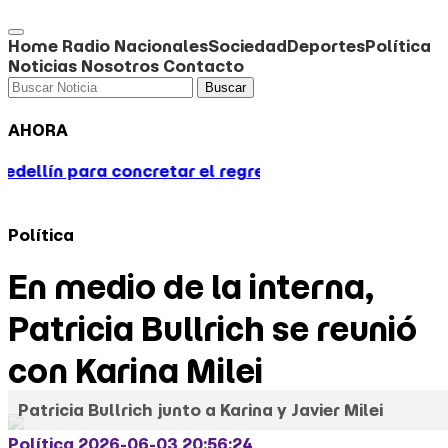
Home
Radio
Nacionales
Sociedad
Deportes
Política
Noticias
Nosotros
Contacto
Buscar
AHORA
a concretar el regreso de Juanfer Quintero
Un anal
Política
En medio de la interna,
Patricia Bullrich se reunió
con Karina Milei
Patricia Bullrich junto a Karina y Javier Milei
Política
2026-06-03 20:56:24