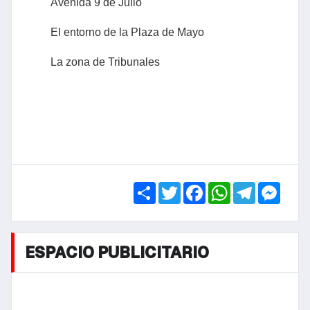
Avenida 9 de Julio
El entorno de la Plaza de Mayo
La zona de Tribunales
Share
Twitter
Facebook
WhatsApp
Telegra
Mess
ESPACIO PUBLICITARIO