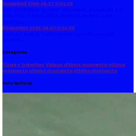
Sociedad
2026-08-07 11:04:06
San Cayetano, en vivo: oraciones, imágenes y el
minuto a minuto de la marcha de hoy, 7 de
agosto...
Economía
2026-08-07 11:04:06
Toto no quiere turbulencias: vuelven las tres
anclas...
Categorias
Visas y trámites
Videos
ultimo momento
ultimo
momento
ultimo momento
ultimo momento
Foto Noticias