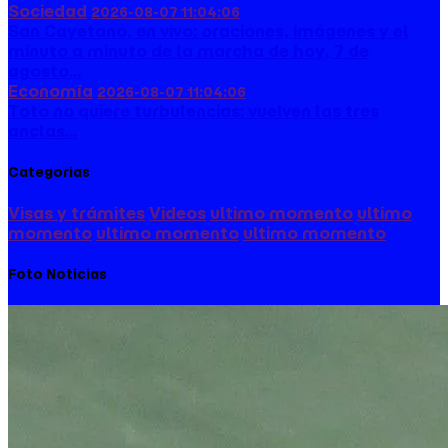
Sociedad
2026-08-07 11:04:06
San Cayetano, en vivo: oraciones, imágenes y el
minuto a minuto de la marcha de hoy, 7 de
agosto...
Economía
2026-08-07 11:04:06
Toto no quiere turbulencias: vuelven las tres
anclas...
Categorias
Visas y trámites
Videos
ultimo momento
ultimo
momento
ultimo momento
ultimo momento
Foto Noticias