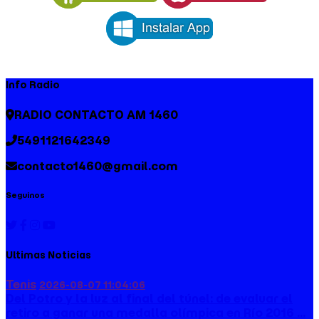
Info Radio
RADIO CONTACTO AM 1460
5491121642349
contacto1460@gmail.com
Seguinos
Ultimas Noticias
Tenis
2026-08-07 11:04:06
Del Potro y la luz al final del túnel: de evaluar el
retiro a ganar una medalla olímpica en Río 2016 ...