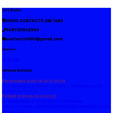
Info Radio
RADIO CONTACTO AM 1460
5491121642349
contacto1460@gmail.com
Seguinos
Ultimas Noticias
Personajes
2026-08-09 07:00:35
Qué pasó entre Yanina Latorre y Pampita en PH,
Podemos Hablar...
Fútbol
2026-08-09 07:00:35
La despedida a Jorge Messi: mensajes,
repercusiones y últimas noticias del papá de Lionel
Messi hoy ...