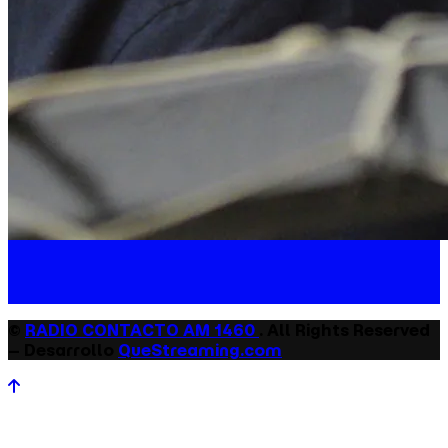
©
RADIO CONTACTO AM 1460
. All Rights Reserved
– Desarrollo
QueStreaming.com