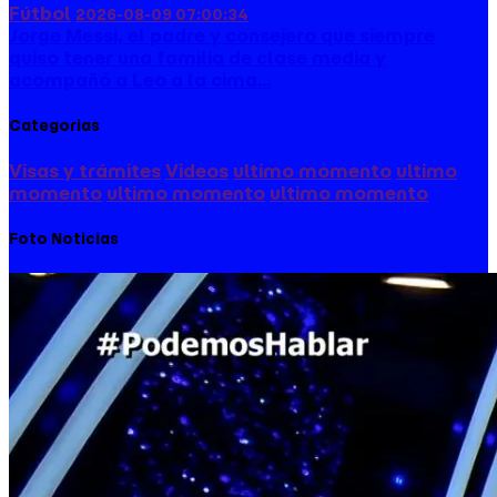
Fútbol
2026-08-09 07:00:34
Jorge Messi, el padre y consejero que siempre
quiso tener una familia de clase media y
acompañó a Leo a la cima...
Categorias
Visas y trámites
Videos
ultimo momento
ultimo
momento
ultimo momento
ultimo momento
Foto Noticias